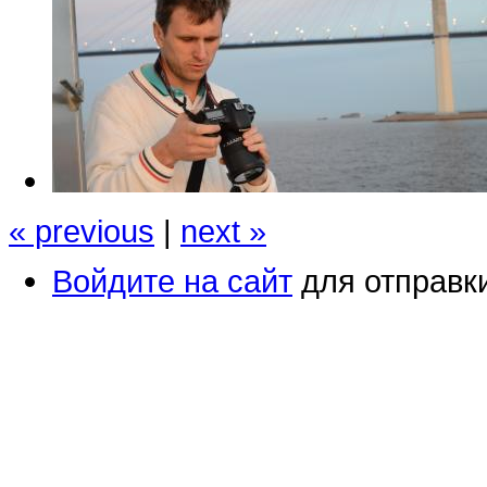
« previous
|
next »
Войдите на сайт
для отправк