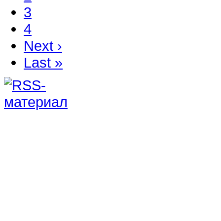
3
4
Next ›
Last »