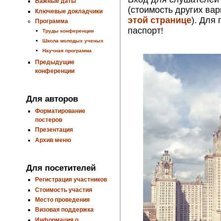
Важные даты
(стоимость других ва
Ключевые докладчики
этой странице
). Для
Программа
паспорт!
Труды конференции
Школа молодых ученых
Научная программа
Предыдущие
конференции
Для авторов
Форматирование
постеров
Презентация
Архив меню
Для посетителей
Регистрация участников
Стоимость участия
Место проведения
Визовая поддержка
Информация о