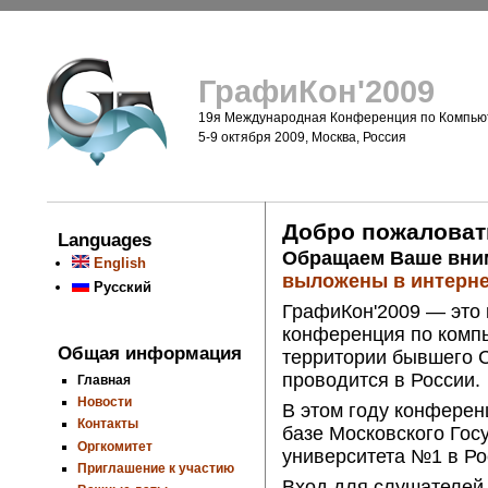
ГрафиКон'2009
19я Международная Конференция по Компью
5-9 октября 2009, Москва, Россия
Добро пожаловат
Languages
Обращаем Ваше вним
English
выложены в интерне
Русский
ГрафиКон'2009 — это
конференция по комп
Общая информация
территории бывшего 
проводится в России.
Главная
Новости
В этом году конферен
Контакты
базе Московского Гос
Оргкомитет
университета №1 в Ро
Приглашение к участию
Вход для слушателей